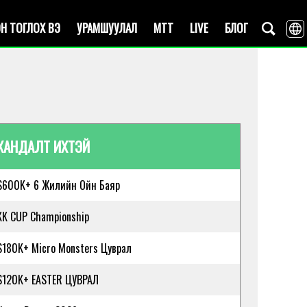
Н ТОГЛОХ ВЭ
УРАМШУУЛАЛ
MTT
LIVE
БЛОГ
ХАНДАЛТ ИХТЭЙ
$600K+ 6 Жилийн Ойн Баяр
KK CUP Championship
$180K+ Micro Monsters Цуврал
$120K+ EASTER ЦУВРАЛ