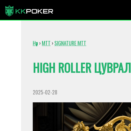
Нүүр
›
MTT
›
SIGNATURE MTT
HIGH ROLLER ЦУВРАЛ
2025-02-28