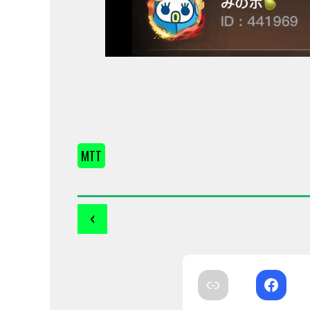
MTT
‹