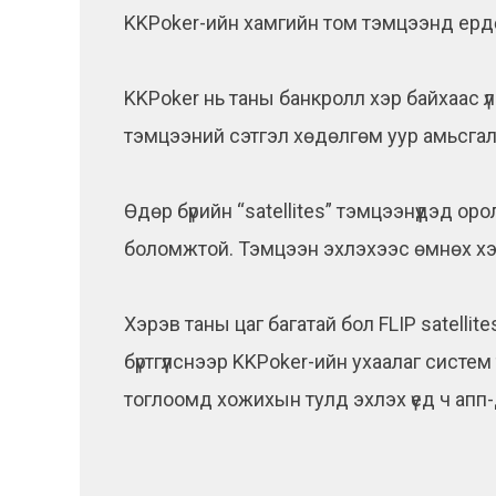
KKPoker-ийн хамгийн том тэмцээнд ерд
KKPoker нь таны банкролл хэр байхаас ү
тэмцээний сэтгэл хөдөлгөм уур амьсгалы
Өдөр бүрийн “satellites” тэмцээнүүдэд 
боломжтой. Тэмцээн эхлэхээс өмнөх хэ
Хэрэв таны цаг багатай бол FLIP satelli
бүртгүүлснээр KKPoker-ийн ухаалаг систе
тоглоомд хожихын тулд эхлэх үед ч апп-