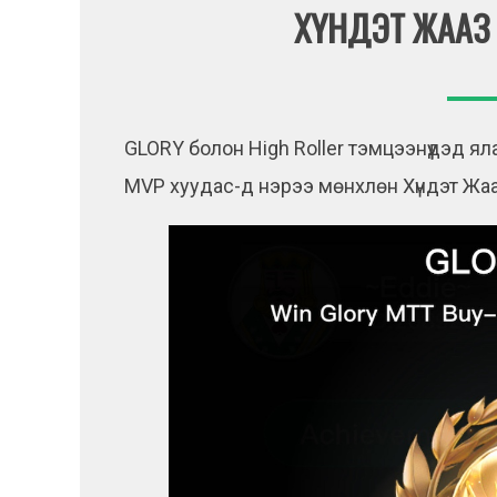
ХҮНДЭТ ЖААЗ 
GLORY болон High Roller тэмцээнүүдэд 
MVP хуудас-д нэрээ мөнхлөн Хүндэт Жаа