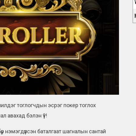
шилдэг тоглогчдын эсрэг покер тоглох
л авахад бэлэн үү?!
бүр нэмэгдүүлсэн баталгаат шагналын сантай