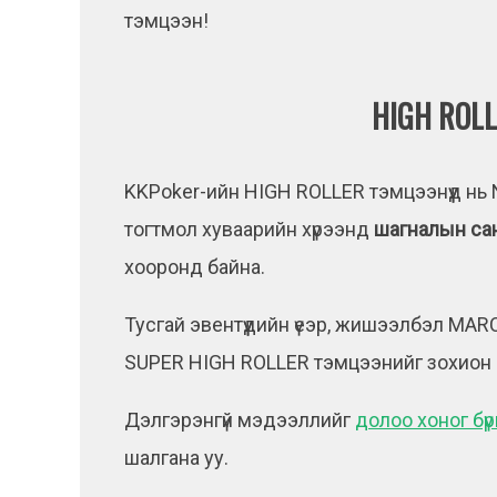
тэмцээн!
HIGH ROLL
KKPoker-ийн HIGH ROLLER тэмцээнүүд нь
тогтмол хуваарийн хүрээнд
шагналын сан
хооронд байна.
Тусгай эвентүүдийн үеэр, жишээлбэл MARC
SUPER HIGH ROLLER тэмцээнийг зохион 
Дэлгэрэнгүй мэдээллийг
долоо хоног бү
шалгана уу.