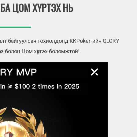
БА ЦОМ ХҮРТЭХ НЬ
ялалт байгуулсан тохиолдолд KKPoker-ийн GLORY
з болон Цом хүртэх боломжтой!