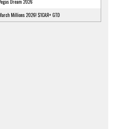
Vegas Dream 2026
March Millions 2026! $1САЯ+ GTD