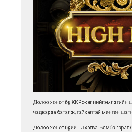
Долоо хоног бүр KKPoker нийгэмлэгийн 
чадвараа баталж, гайхалтай мөнгөн шагна
Долоо хоног бүрийн Лхагва, Бямба гараг 