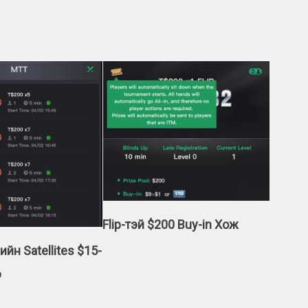
Flip
-тэй $200 Buy-in Хож
ийн Satellites $15-
э