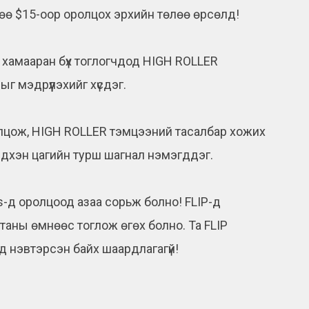
өө $15-оор оролцох эрхийн төлөө өрсөлд!
л хамааран бүх тоглогчдод HIGH ROLLER
г мэдрүүлэхийг хүсдэг.
оролцож, HIGH ROLLER тэмцээний тасалбар хожих
дхэн цагийн турш шагнал нэмэгддэг.
tes-д оролцоод азаа сорьж болно! FLIP-д
м таны өмнөөс тоглож өгөх болно. Та FLIP
д нэвтэрсэн байх шаардлагагүй!