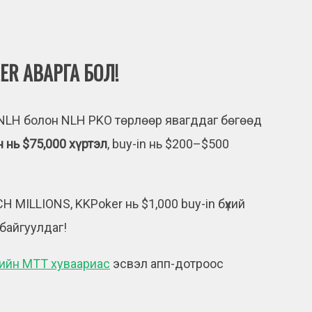
ER АВАРГА БОЛ!
 NLH болон NLH PKO төрлөөр явагддаг бөгөөд
 нь $75,000 хүртэл
, buy-in нь $200–$500
H MILLIONS, KKPoker нь $1,000 buy-in бүхий
байгуулдаг!
рийн MTT хуваариас
эсвэл апп-дотроос