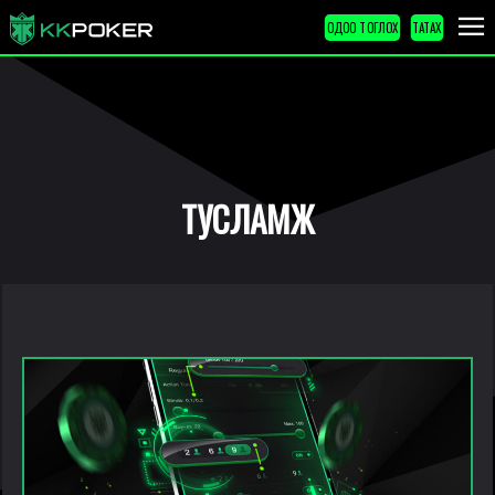
ОДОО ТОГЛОХ
ТАТАХ
ТУСЛАМЖ