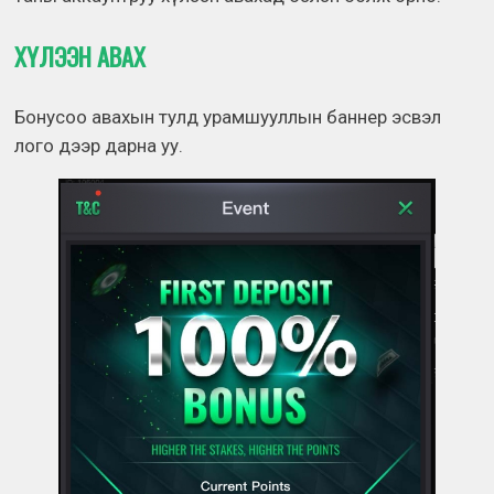
ХҮЛЭЭН АВАХ
Бонусоо авахын тулд урамшууллын баннер эсвэл
лого дээр дарна уу.