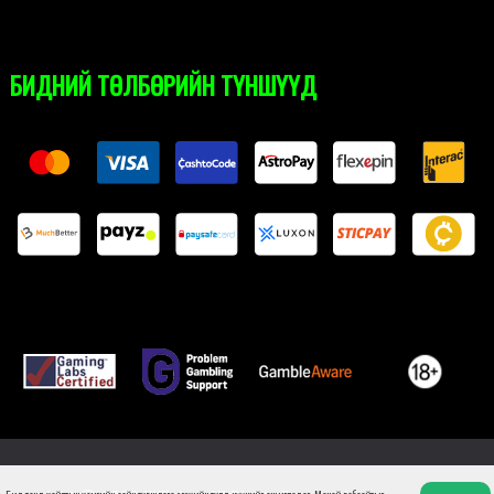
БИДНИЙ ТӨЛБӨРИЙН ТҮНШҮҮД