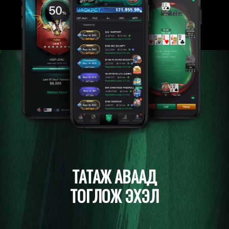
ТАТАЖ АВААД
ТОГЛОЖ ЭХЭЛ