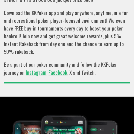
Download the KKPoker app and play anywhere, anytime, in a fun
and recreational poker player-focused environment! We even
have FREE buy-in tournaments every day to boost your poker
bankroll! Join now and get great welcome rewards, plus 5%
Instant Rakeback from day one and the chance to earn up to
50% rakeback.
Be a part of our poker community and follow the KKPoker
Instagram
Facebook
journey on
,
, X and Twitch.