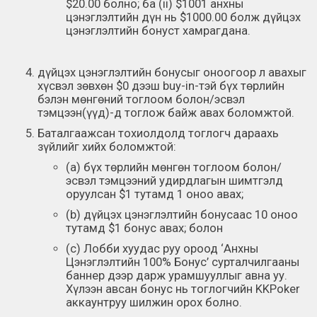
$20.00 болно; ба (ii) $1001 анхны
цэнэглэлтийн дүн нь $1000.00 болж дүйцэх
цэнэглэлтийн бонуст хамрагдана.
дүйцэх цэнэглэлтийн бонусыг оноогоор л авахыг
хүсвэл зөвхөн $0 дээш buy-in-тэй бүх төрлийн
бэлэн мөнгөний тоглоом болон/эсвэл
тэмцээн(үүд)-д тоглож байж авах боломжтой.
Баталгаажсан тохиолдолд тоглогч дараахь
зүйлийг хийх боломжтой:
(a) бүх төрлийн мөнгөн тоглоом болон/
эсвэл тэмцээний удирдлагын шимтгэлд
оруулсан $1 тутамд 1 оноо авах;
(b) дүйцэх цэнэглэлтийн бонусаас 10 оноо
тутамд $1 бонус авах; болон
(c) Лобби хуудас руу ороод ‘Анхны
Цэнэглэлтийн 100% Бонус’ сурталчилгааны
баннер дээр дарж урамшууллыг авна уу.
Хүлээн авсан бонус нь тоглогчийн KKPoker
аккаунтруу шилжин орох болно.