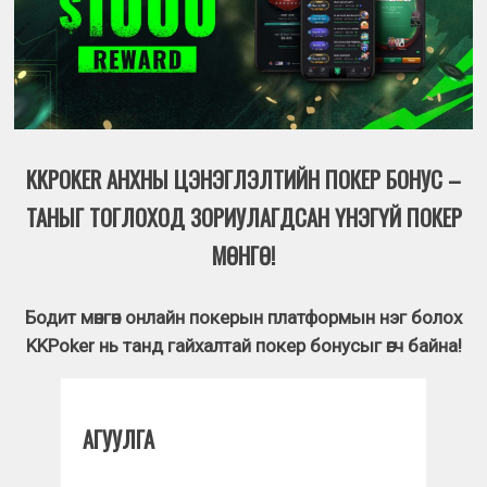
KKPOKER АНХНЫ ЦЭНЭГЛЭЛТИЙН ПОКЕР БОНУС –
ТАНЫГ ТОГЛОХОД ЗОРИУЛАГДСАН ҮНЭГҮЙ ПОКЕР
МӨНГӨ!
Бодит мөнгөн онлайн покерын платформын нэг болох
KKPoker нь танд гайхалтай покер бонусыг өгч байна!
АГУУЛГА