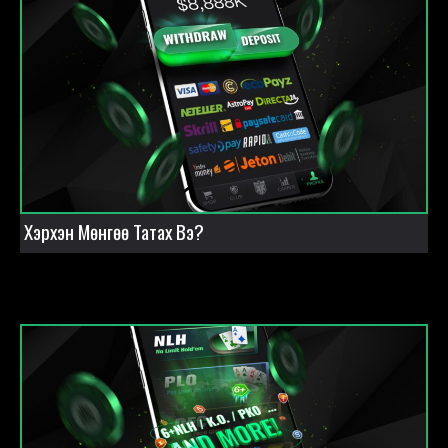
Хэрхэн Мөнгөө Татах Вэ?