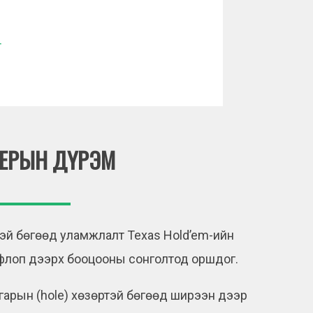
Т
КЕРЫН ДҮРЭМ
эй бөгөөд уламжлалт Texas Hold’em-ийн
ефлоп дээрх бооцооны сонголтод оршдог.
 гарын (hole) хөзөртэй бөгөөд ширээн дээр