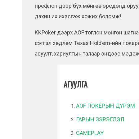
префлоп дээр бүх мөнгөө эрсдэлд оруул
дахин их ихэсгэж хожих боломж!
KKPoker дээрх AOF тоглон мөнгөн шагна
сэтгэл хөдлөм Texas Hold’em-ийн покер
асуулт, хариултын талаар эндээс мэдэж
АГУУЛГА
AOF ПОКЕРЫН ДҮРЭМ
ГАРЫН ЗЭРЭГЛЭЛ
GAMEPLAY