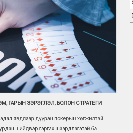
ҮРЭМ, ГАРЫН ЗЭРЭГЛЭЛ, БОЛОН СТРАТЕГИ
ай, адал явдлаар дүүрэн покерын хөгжилтэй
хурдан шийдвэр гаргах шаардлагатай ба