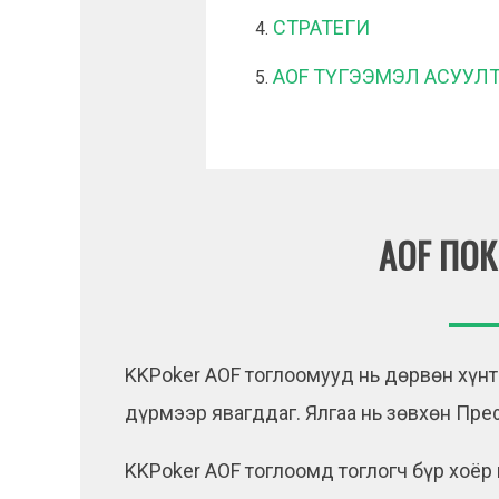
СТРАТЕГИ
AOF ТҮГЭЭМЭЛ АСУУЛ
AOF ПО
KKPoker AOF тоглоомууд нь дөрвөн хүнт
дүрмээр явагддаг. Ялгаа нь зөвхөн Пр
KKPoker AOF тоглоомд тоглогч бүр хоёр