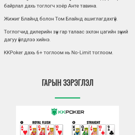
байрлал дахь тоглогч хоёр Анте тавина.
Жижиг Блайнд болон Том Блайнд ашиглагдахгүй.
Тоглогчид дилерийн зүүн гар талаас эхлэн цагийн зүүний
дагуу үйлдлээ хийнэ.
KKPoker дахь 6+ тоглоом нь No-Limit тоглоом.
ГАРЫН ЗЭРЭГЛЭЛ