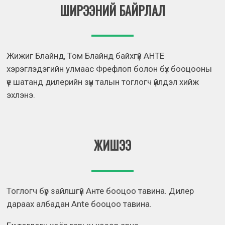
ШИРЭЭНИЙ БАЙРЛАЛ
Жижиг Блайнд, Том Блайнд байхгүй АНТЕ
хэрэглэдэгийн улмаас Фрефлоп болон бүх бооцооны
үе шатанд дилерийн зүүн талын тоглогч үйлдэл хийж
эхлэнэ.
ЖИШЭЭ
Тоглогч бүр зайлшгүй Анте бооцоо тавина. Дилер
дараах албадан Ante бооцоо тавина.