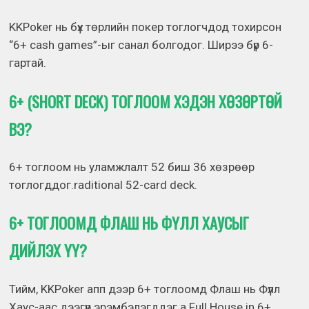
KKPoker нь бүх төрлийн покер тоглогчдод тохирсон
“6+ cash games”-ыг санал болгодог. Ширээ бүр 6-
гартай.
6+ (SHORT DECK) ТОГЛООМ ХЭДЭН ХӨЗӨРТӨЙ
ВЭ?
6+ тоглоом нь уламжлалт 52 биш 36 хөзрөөр
тоглогддог.raditional 52-card deck.
6+ ТОГЛООМД ФЛАШ НЬ ФҮЛЛ ХАУСЫГ
ДИЙЛЭХ ҮҮ?
Тийм, KKPoker апп дээр 6+ тоглоомд Флаш нь Фүлл
Хаус-аас дээгүүр эрэмбэлэгддэг.a Full House in 6+