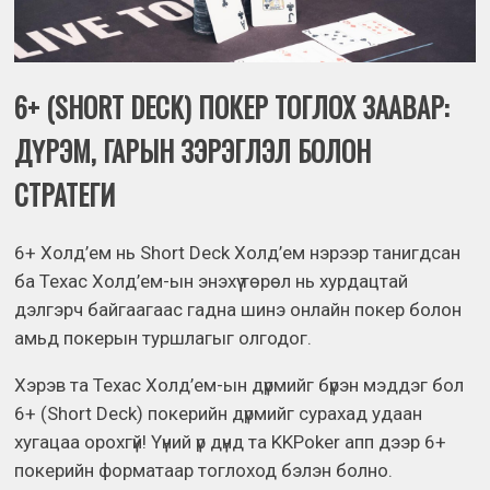
6+ (SHORT DECK) ПОКЕР ТОГЛОХ ЗААВАР:
ДҮРЭМ, ГАРЫН ЗЭРЭГЛЭЛ БОЛОН
СТРАТЕГИ
6+ Холд’ем нь Short Deck Холд’ем нэрээр танигдсан
ба Техас Холд’ем-ын энэхүү төрөл нь хурдацтай
дэлгэрч байгаагаас гадна шинэ онлайн покер болон
амьд покерын туршлагыг олгодог.
Хэрэв та Техас Холд’ем-ын дүрмийг бүрэн мэддэг бол
6+ (Short Deck) покерийн дүрмийг сурахад удаан
хугацаа орохгүй! Үүний үр дүнд та KKPoker апп дээр 6+
покерийн форматаар тоглоход бэлэн болно.