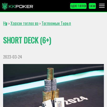
ОДОО ТОГЛОХ
ТАТАХ
Нүүр
Хэрхэн тоглох вэ
Тоглоомын Төрөл
›
›
SHORT DECK (6+)
2023-03-24