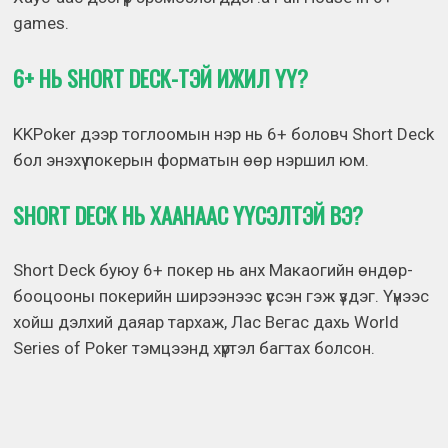
games.
6+ НЬ SHORT DECK-ТЭЙ ИЖИЛ ҮҮ?
KKPoker дээр тоглоомын нэр нь 6+ боловч Short Deck
бол энэхүү покерын форматын өөр нэршил юм.
SHORT DECK НЬ ХААНААС ҮҮСЭЛТЭЙ ВЭ?
Short Deck буюу 6+ покер нь анх Макаогийн өндөр-
бооцооны покерийн ширээнээс үүссэн гэж үздэг. Үүнээс
хойш дэлхий даяар тархаж, Лас Вегас дахь World
Series of Poker тэмцээнд хүртэл багтах болсон.