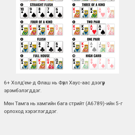
6+ Холд’ем-д Флаш нь Фүлл Хаус-аас дээгүүр
эрэмбэлэгддэг.
Мөн Тамга нь хамгийн бага стрийт (A6789)-ийн 5-г
орлоход хэрэглэгддэг.