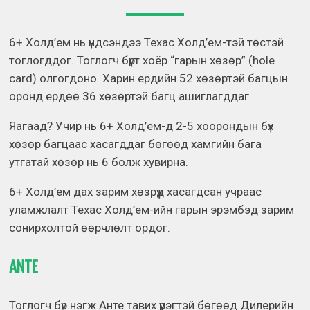
6+ Холд’ем нь үндсэндээ Техас Холд’ем-тэй төстэй
тоглогддог. Тоглогч бүрт хоёр “гарын хөзөр” (hole
card) олгогдоно. Харин ердийн 52 хөзөртэй багцын
оронд ердөө 36 хөзөртэй багц ашиглагддаг.
Яагаад? Учир нь 6+ Холд’ем-д 2-5 хоорондын бүх
хөзөр багцаас хасагддаг бөгөөд хамгийн бага
утгатай хөзөр нь 6 болж хувирна.
6+ Холд’ем дах зарим хөзрүүд хасагдсан учраас
уламжлалт Техас Холд’ем-ийн гарын эрэмбэд зарим
сонирхолтой өөрчлөлт ордог.
ANTE
Тоглогч бүр нэгж Анте тавих үүрэгтэй бөгөөд Дилерийн