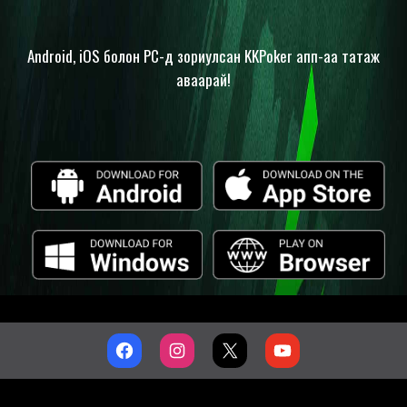
Android, iOS болон PC-д зориулсан KKPoker апп-аа татаж
аваарай!