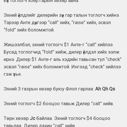
Бүх тоглогч хоёр гарын хөзөр авна.
Эхний үйлдлийг дилерийн зүүн гар талын тоглогч хийнэ.
Тэрээр Анте дүнгээр “call” хийх, “raise” хийх, эсвэл
“fold” хийх боломжтой.
Жишээлбэл, эхний тоглогч $1 Анте-г “call” хийлээ.
Бусад тоглогчид “fold” хийж, дилер үйлдэл хийх ээлж
ирнэ. Дилер $1 Анте-г аль хэдийн тавьсан тул “check”
эсвэл “raise” хийх боломжтой. Ингээд “check” хийлээ
гэж үзье.
Эхний 3 газрын хөзөр буюу Флоп гарлаа:
Ah Qh Qs
Эхний тоглогч $2 бооцоо тавьж Дилер “call” хийв.
Төрн хөзөр
Jc
байлаа. Эхний тоглогч $4 бооцоо
тавьлаа. Дилер дахин “call” хийв.