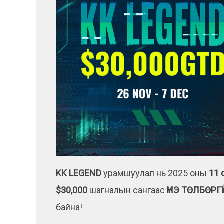
KK LEGEND
урамшуулал нь 2025 оны
11 
$30,000
шагналын сангаас
ҮНЭ ТӨЛБӨРГ
байна!