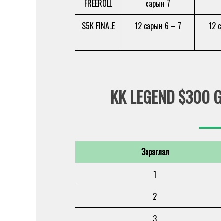
FREEROLL
сарын 7
$5K FINALE
12 сарын 6 – 7
12 
KK LEGEND $300
Зэрэглэл
1
2
3