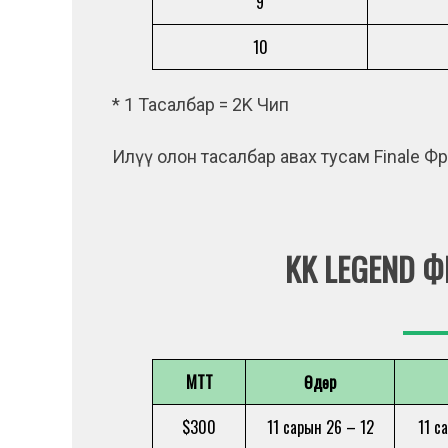
9
10
* 1 Тасалбар = 2K Чип
Илүү олон тасалбар авах тусам Finale Ф
KK LEGEND 
MTT
Өдөр
$300
11 сарын 26 – 12
11 с