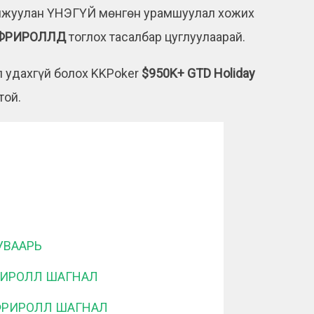
жуулан ҮНЭГҮЙ мөнгөн урамшуулал хожих
E ФРИРОЛЛД
тоглох тасалбар цуглуулаарай.
л удахгүй болох KKPoker
$950K+ GTD Holiday
той.
УВААРЬ
ФРИРОЛЛ ШАГНАЛ
E ФРИРОЛЛ ШАГНАЛ