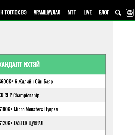
Н ТОГЛОХ ВЭ
УРАМШУУЛАЛ
MTT
LIVE
БЛОГ
ХАНДАЛТ ИХТЭЙ
$600K+ 6 Жилийн Ойн Баяр
KK CUP Championship
$180K+ Micro Monsters Цуврал
$120K+ EASTER ЦУВРАЛ