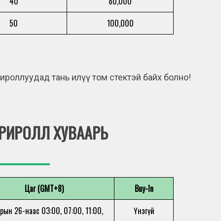
40
80,000
50
100,000
рироллуудад тань илүү том стектэй байх болно!
ФРИРОЛЛ ХУВААРЬ
Цаг (GMT+8)
Buy-In
арын 26-наас 03:00, 07:00, 11:00,
Үнэгүй