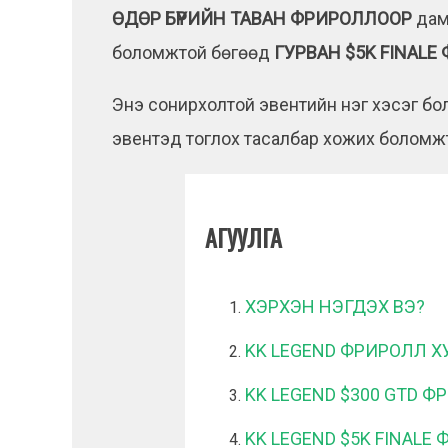
ӨДӨР БҮРИЙН ТАВАН ФРИРОЛЛООР
дам
боломжтой бөгөөд
ГУРВАН $5K FINAL
Энэ сонирхолтой эвентийн нэг хэсэг бо
эвентэд тоглох тасалбар хожих боломж
АГУУЛГА
ХЭРХЭН НЭГДЭХ ВЭ?
KK LEGEND ФРИРОЛЛ Х
KK LEGEND $300 GTD 
KK LEGEND $5K FINAL