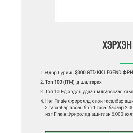
ХЭРХЭН
Өдөр бүрийн
$300 GTD KK LEGEND Ф
Топ 100
(ITM)-д шалгарах
Топ 100-д хэдэн удаа шалгарснаас хам
Нэг Finale Фрироллд олон тасалбар аш
3 тасалбар авсан бол 1 тасалбараар 2,
нэг Finale Фрироллд ашиглан 6,000 эх