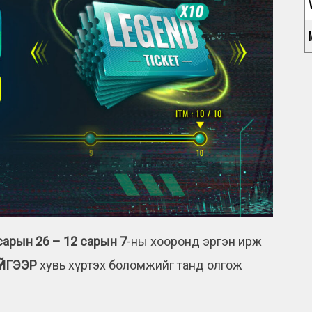
сарын 26 – 12 сарын 7
-ны хооронд эргэн ирж
ҮЙГЭЭР
хувь хүртэх боломжийг танд олгож