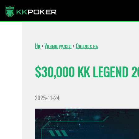
Нүүр
›
Урамшуулал
›
Онцлох нь
$30,000 KK LEGEND 2
2025-11-24