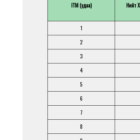
ITM (удаа)
Нийт Х
1
2
3
4
5
6
7
8