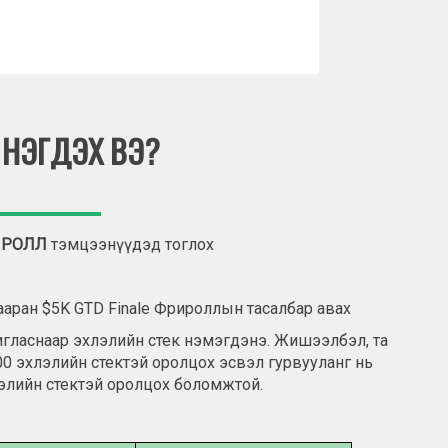
 НЭГДЭХ ВЭ?
РИРОЛЛ
тэмцээнүүдэд тоглох
ааран $5K GTD Finale Фрироллын тасалбар авах
игласнаар эхлэлийн стек нэмэгдэнэ. Жишээлбэл, та
000 эхлэлийн стектэй оролцох эсвэл гурвууланг нь
лэлийн стектэй оролцох боломжтой.